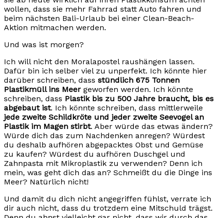
wollen, dass sie mehr Fahrrad statt Auto fahren und
beim nächsten Bali-Urlaub bei einer Clean-Beach-
Aktion mitmachen werden.
Und was ist morgen?
Ich will nicht den Moralapostel raushängen lassen.
Dafür bin ich selber viel zu unperfekt. Ich könnte hier
darüber schreiben, dass
stündlich 675 Tonnen
Plastikmüll ins Meer
geworfen werden. Ich könnte
schreiben, dass
Plastik bis zu 500 Jahre braucht, bis es
abgebaut ist
. Ich könnte schreiben, dass mittlerweile
jede zweite Schildkröte und jeder zweite Seevogel an
Plastik im Magen stirbt
. Aber würde das etwas ändern?
Würde dich das zum Nachdenken anregen? Würdest
du deshalb aufhören abgepacktes Obst und Gemüse
zu kaufen? Würdest du aufhören Duschgel und
Zahnpasta mit Mikroplastik zu verwenden? Denn ich
mein, was geht dich das an? Schmeißt du die Dinge ins
Meer? Natürlich nicht!
Und damit du dich nicht angegriffen fühlst, verrate ich
dir auch nicht, dass du trotzdem eine Mitschuld trägst.
Denn du ahnst vielleicht gar nicht, dass wir durch das