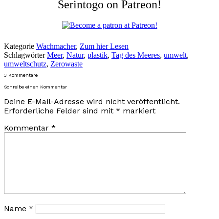
Serintogo on Patreon!
Kategorie
Wachmacher
,
Zum hier Lesen
Schlagwörter
Meer
,
Natur
,
plastik
,
Tag des Meeres
,
umwelt
,
umweltschutz
,
Zerowaste
3 Kommentare
Schreibe einen Kommentar
Deine E-Mail-Adresse wird nicht veröffentlicht.
Erforderliche Felder sind mit
*
markiert
Kommentar
*
Name
*