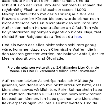
dass heute Fisch auf dem Teller landet. Und da
schließt sich der Kreis. Pro Jahr nehmen Europäer, die
regelmäßig Fisch und Muscheln essen, 11.000
Mikroplastikteilchen mit der Nahrung auf. Wie viel
Prozent davon im Körper bleiben, wurde bisher noch
nicht erforscht. Was an Mikroplastik so schlimm ist?
Außer den hohen Konzentrationen an Giftstoffen wie
Polychlorierten Biphenylen eigentlich nichts. Naja, fast
nichts! Einen Ratgeber dazu findest du
hier
.
Und als wenn das alles nicht schon schlimm genug
wäre, kommen dazu noch Chemische Waffen, die in
den Meeren getestet werden, radioaktiver Abfall, der im
Meer entsorgt wird und Ölunfälle.
Pro Jahr gelangen weltweit ca. 2,6 Milliarden Liter Öl in die
Meere. Ein Liter Öl verseucht 1 Million Liter Trinkwasser.
Auf meinen letzten Asientrips habe ich Müllberge
gesehen, von denen ich mir nicht erträumt hätte, dass
Menschen sowas wirklich tun. Beim Schnorcheln habe
ich statt Schildkröten PET-Flaschen beim schwimmen
beobachten können. Ich habe gesehen, wie Menschen
Keksverpackungen vor ihre Haustür werfen. Und da