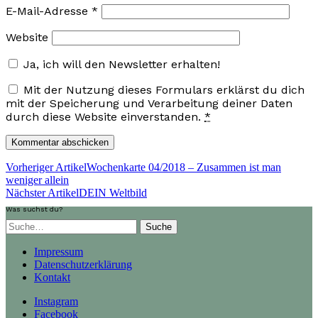
E-Mail-Adresse
*
Website
Ja, ich will den Newsletter erhalten!
Mit der Nutzung dieses Formulars erklärst du dich
mit der Speicherung und Verarbeitung deiner Daten
durch diese Website einverstanden.
*
Vorheriger Artikel
Wochenkarte 04/2018 – Zusammen ist man
weniger allein
Nächster Artikel
DEIN Weltbild
Was suchst du?
Suche
Impressum
Datenschutzerklärung
Kontakt
Instagram
Facebook