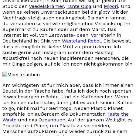
Unverpacktläden, in Köln haben wir sogar gleich drei
Stück: den
Veedelskrämer
,
Tante Olga
und
Migori
. Und
wenn es keinen Unverpacktladen bei dir gibt? Mit der
Nachfrage steigt auch das Angebot. Bis dahin kannst
du versuchen so viel wie möglich ohne Verpackung im
Supermarkt zu kaufen oder auf dem Markt. Das
Internet ist voll von Zerowaste-Ideen. Vorreiterin in
Deutschland ist Shia von
Wasteland Rebel
. Sie beweist,
dass es möglich ist keine Müll zu produzieren. Ich
suche gerne auf Instagram unter dem Hashtag
#plastikfrei nach neuen inspirierenden Menschen, die
mir Dinge zeigen, auf die ich noch nicht gekommen bin.
Am wichtigsten ist für mich aber, dass ich immer einen
Beutel in der Tasche habe, falls ich doch noch spontan
etwas besorgen möchte. Und ein Kaffeebecher. Wenn
ich keinen dabei habe, dann gibt es auch keinen Kaffee
to go, nicht mal für Serintogo! Neben Plastic Planet
empfehle ich außerdem die Dokumentation
Taste the
Waste
und das
Ozeanbuch
. Auf der ganzen Welt gibt es
Projekte und Pläne, um Plastik zu vermeiden,
Menschen aufzuklären und wieder zurück zu einem