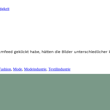
igkeit
mfeed geklickt habe, hätten die Bilder unterschiedlicher
Fashion
,
Mode
,
Modeindustrie
,
Textilindustrie