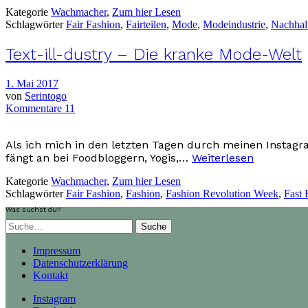
Kategorie
Wachmacher
,
Zum hier Lesen
Schlagwörter
Fair Fashion
,
Fairteilen
,
Mode
,
Modeindustrie
,
Nachhalt
Text-ill-dustry – Die kranke Mode-Welt
1. Mai 2017
von
Serintogo
Kommentare 11
Als ich mich in den letzten Tagen durch meinen Instagra
fängt an bei Foodbloggern, Yogis,…
Weiterlesen
Kategorie
Wachmacher
,
Zum hier Lesen
Schlagwörter
Fair Fashion
,
Fashion
,
Fashion Revolution Week
,
Fast 
Was suchst du?
Suche
Impressum
Datenschutzerklärung
Kontakt
Instagram